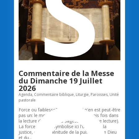
S
Commentaire de la Messe
du Dimanche 19 Juillet
2026
Agenda
,
Commentaire biblique
,
Liturgie
,
Paroisses
,
Unité
pastorale
Force ou faiblesse? Un détail qui n'en est peut-être
pas un: le mot "force" est employé trois fois dans
la lecture du livre de la Sagesse (première lecture).
La force de Dieu symbolise ici l'origine de la
justice, elle est plénitude de la puissance de Dieu
et du...