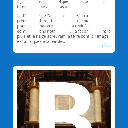
Agenda
,
Commentaire biblique
,
Horaires des messes
,
Liturgie
,
Paroisses
,
Unité pastorale
La fécondité de DieuLe texte très court de la
première lecture, tiré du prophète Isaïe, est
pourtant d'une rare densité. La réalité la plus
commune dans notre monde, la fécondité, dont la
pluie et la neige abreuvant la terre sont ici l'image,
est appliquée à la parole...
lire plus
B