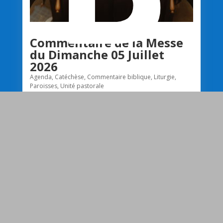
Commentaire de la Messe
du Dimanche 05 Juillet
2026
R
Agenda
,
Catéchèse
,
Commentaire biblique
,
Liturgie
,
Paroisses
,
Unité pastorale
À deux, c'est toujours mieuxÊtre témoin de
l'amour que se portent des personnes nous
émeut, nous émerveille et nous donne parfois le
désir d'en être. Jésus, dans son intimité à son
Père, nous révèle une relation qui nous rend plus
proches du Dieu Très Haut, «le...
lire plus