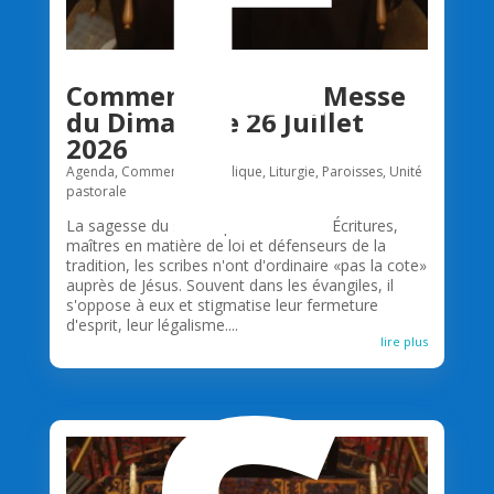
E
Commentaire de la Messe
du Dimanche 26 Juillet
2026
Agenda
,
Commentaire biblique
,
Liturgie
,
Paroisses
,
Unité
pastorale
La sagesse du scribeSpécialistes des Écritures,
maîtres en matière de loi et défenseurs de la
tradition, les scribes n'ont d'ordinaire «pas la cote»
auprès de Jésus. Souvent dans les évangiles, il
s'oppose à eux et stigmatise leur fermeture
d'esprit, leur légalisme....
lire plus