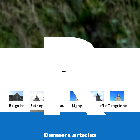
R
Nos Paroisses
Corroy-
le-
Boignée
Bothey
Château
Ligny
Sombreffe
Tongrinne
Derniers articles