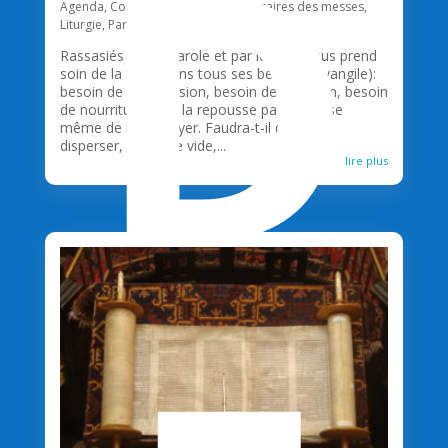
D
Agenda
,
Commentaire biblique
,
Horaires des messes
,
Liturgie
,
Paroisses
,
Unité pastorale
Rassasiés par la Parole et par le pain Jésus prend
soin de la foule dans tous ses besoins (évangile):
besoin de compassion, besoin de guérison, besoin
de nourriture. Il ne la repousse pas, il refuse
même de la renvoyer. Faudra-t-il donc se
disperser, le ventre vide,...
lire plus