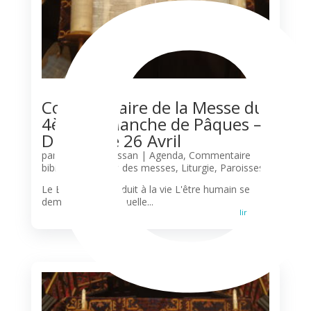
Commentaire de la Messe du
4ème Dimanche de Pâques –
Dimanche 26 Avril
par
Olivier N'Guessan
|
Agenda
,
Commentaire
biblique
,
Horaires des messes
,
Liturgie
,
Paroisses
Le Berger qui conduit à la vie L'être humain se
demande parfois quelle...
lire plus