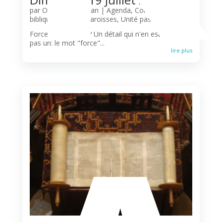
par
Olivier N'Guessan
|
Agenda
,
Commentaire
biblique
,
Liturgie
,
Paroisses
,
Unité pastorale
Force ou faiblesse? Un détail qui n'en est peut-être
pas un: le mot "force"...
lire plus