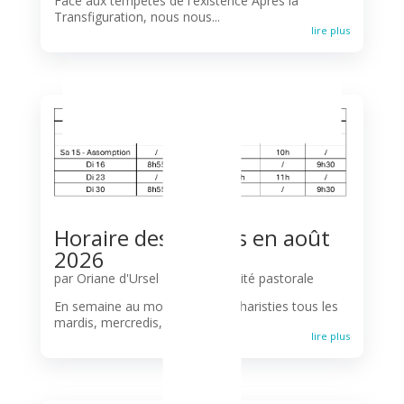
T
Face aux tempêtes de l'existence Après la
Transfiguration, nous nous...
lire plus
Horaire des messes en août
2026
par
Oriane d'Ursel
|
Agenda
,
Unité pastorale
En semaine au mois d'août: Eucharisties tous les
mardis, mercredis, jeudis et...
lire plus