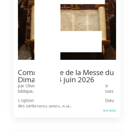
E
Commentaire de la Messe du
Dimanche 14 juin 2026
par
Olivier N'Guessan
|
Agenda
,
Commentaire
biblique
,
Horaires des messes
,
Liturgie
,
Paroisses
L'option divine pour l'amour La Bible prête à Dieu
des sentiments divers. À la...
lire plus