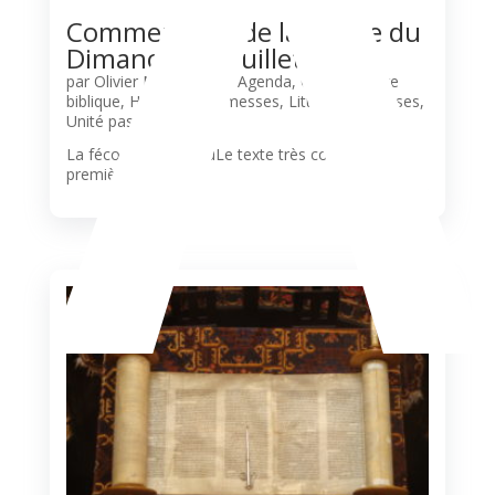
A
Commentaire de la Messe du
Dimanche 12 Juillet 2026
par
Olivier N'Guessan
|
Agenda
,
Commentaire
biblique
,
Horaires des messes
,
Liturgie
,
Paroisses
,
Unité pastorale
La fécondité de DieuLe texte très court de la
première lecture, tiré du...
lire plus