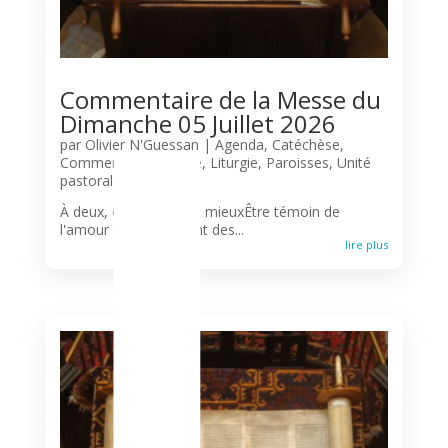
L
Commentaire de la Messe du
Dimanche 05 Juillet 2026
par
Olivier N'Guessan
|
Agenda
,
Catéchèse
,
Commentaire biblique
,
Liturgie
,
Paroisses
,
Unité
pastorale
À deux, c'est toujours mieuxÊtre témoin de
l'amour que se portent des...
lire plus