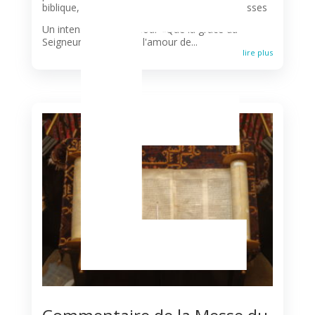
E
biblique
,
Horaires des messes
,
Liturgie
,
Paroisses
Un intense foyer d'amour «Que la grâce du
Seigneur Jésus Christ, l'amour de...
lire plus