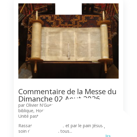
Commentaire de la Messe du
Dimanche 02 Aout 2026
par
Olivier N'Guessan
|
Agenda
,
Commentaire
biblique
,
Horaires des messes
,
Liturgie
,
Paroisses
,
Unité pastorale
Rassasiés par la Parole et par le pain Jésus prend
soin de la foule dans tous...
lire plus