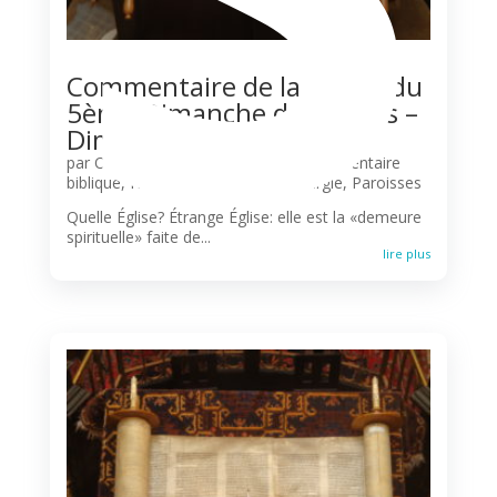
Commentaire de la Messe du
5ème Dimanche de Pâques –
Dimanche 03 Mai
par
Olivier N'Guessan
|
Agenda
,
Commentaire
biblique
,
Horaires des messes
,
Liturgie
,
Paroisses
Quelle Église? Étrange Église: elle est la «demeure
spirituelle» faite de...
lire plus