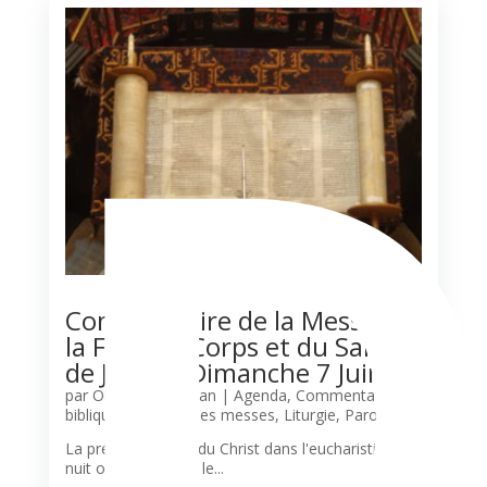
Commentaire de la Messe de
la Fête du Corps et du Sang
de Jesus – Dimanche 7 Juin
par
Olivier N'Guessan
|
Agenda
,
Commentaire
biblique
,
Horaires des messes
,
Liturgie
,
Paroisses
La présence réelle du Christ dans l'eucharistie«La
nuit où il était livré, le...
lire plus