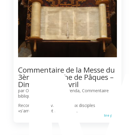
Commentaire de la Messe du
3ème Dimanche de Pâques –
Dimanche 19 Avril
par
Olivier N'Guessan
|
Agenda
,
Commentaire
biblique
,
Liturgie
,
Paroisses
Reconnaître le Vivant Les deux disciples
«s'arrêtèrent, tout tristes.» Ils...
lire plus