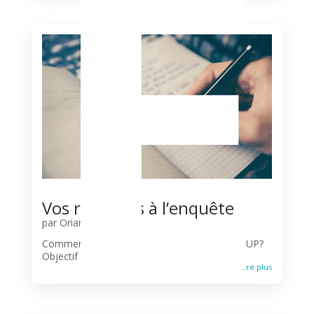
E
Vos réponses à l’enquête
par
Oriane d'Ursel
|
Unité pastorale
Comment mettre en œuvre les objectifs de l'UP?
Objectif 1 : faire grandir le...
lire plus