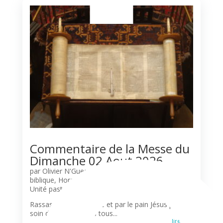
Commentaire de la Messe du
Dimanche 02 Aout 2026
par
Olivier N'Guessan
|
Agenda
,
Commentaire
biblique
,
Horaires des messes
,
Liturgie
,
Paroisses
,
Unité pastorale
Rassasiés par la Parole et par le pain Jésus prend
soin de la foule dans tous...
lire plus