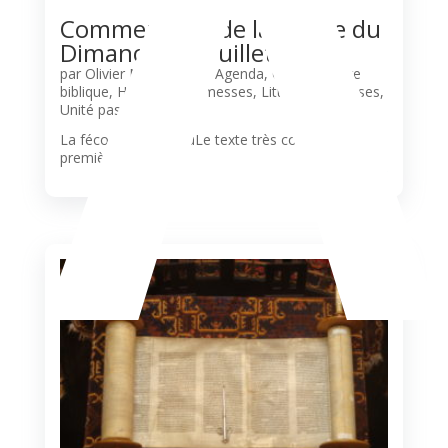
A
Commentaire de la Messe du
Dimanche 12 Juillet 2026
par
Olivier N'Guessan
|
Agenda
,
Commentaire
biblique
,
Horaires des messes
,
Liturgie
,
Paroisses
,
Unité pastorale
La fécondité de DieuLe texte très court de la
première lecture, tiré du...
lire plus