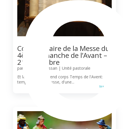
Commentaire de la Messe du
4ème Dimanche de l’Avant –
21 Décembre
par
Olivier N'Guessan
|
Unité pastorale
Et la promesse prend corps Temps de l'Avent:
temps de la Promesse, d'une...
lire plus