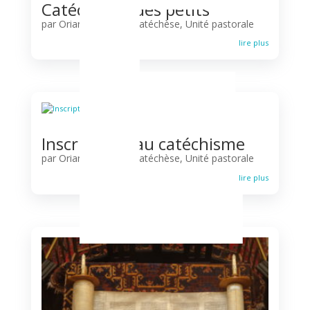
E
Catéchisme des petits
par
Oriane d'Ursel
|
Catéchèse
,
Unité pastorale
lire plus
Inscriptions au catéchisme
par
Oriane d'Ursel
|
Catéchèse
,
Unité pastorale
lire plus