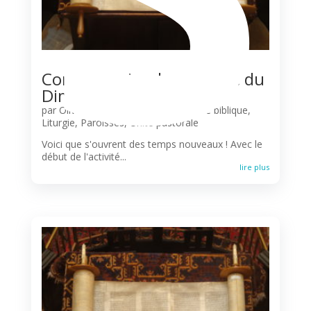
Commentaire de la Messe du
Dimanche 25 janvier
par
Olivier N'Guessan
|
Commentaire biblique
,
Liturgie
,
Paroisses
,
Unité pastorale
Voici que s'ouvrent des temps nouveaux ! Avec le
début de l'activité...
lire plus