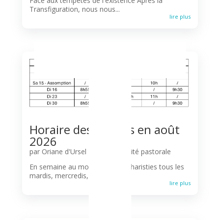
T
Face aux tempêtes de l'existence Après la
Transfiguration, nous nous...
lire plus
Horaire des messes en août
2026
par
Oriane d'Ursel
|
Agenda
,
Unité pastorale
En semaine au mois d'août: Eucharisties tous les
mardis, mercredis, jeudis et...
lire plus