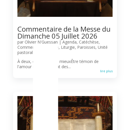
L
Commentaire de la Messe du
Dimanche 05 Juillet 2026
par
Olivier N'Guessan
|
Agenda
,
Catéchèse
,
Commentaire biblique
,
Liturgie
,
Paroisses
,
Unité
pastorale
À deux, c'est toujours mieuxÊtre témoin de
l'amour que se portent des...
lire plus