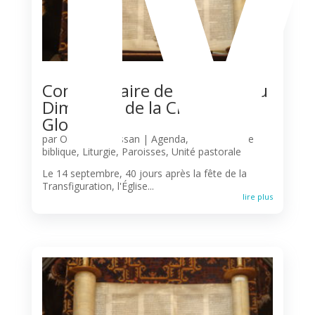
Commentaire de la Messe du
Dimanche de la Croix
Glorieuse
par
Olivier N'Guessan
|
Agenda
,
Commentaire
biblique
,
Liturgie
,
Paroisses
,
Unité pastorale
Le 14 septembre, 40 jours après la fête de la
Transfiguration, l'Église...
lire plus