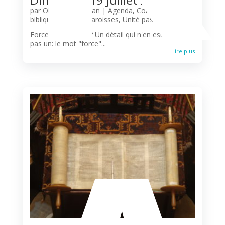
par
Olivier N'Guessan
|
Agenda
,
Commentaire
biblique
,
Liturgie
,
Paroisses
,
Unité pastorale
Force ou faiblesse? Un détail qui n'en est peut-être
pas un: le mot "force"...
lire plus