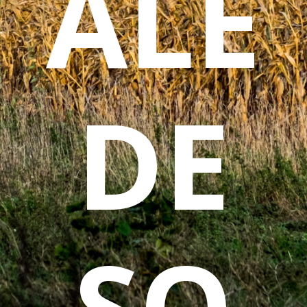
ALE
DE
SO