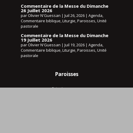
Commentaire de la Messe du Dimanche
26 Juillet 2026
par
Olivier N'Guessan
|
Juil 26, 2026
|
Agenda
,
Commentaire biblique
,
Liturgie
,
Paroisses
,
Unité
pastorale
Commentaire de la Messe du Dimanche
19 Juillet 2026
par
Olivier N'Guessan
|
Juil 19, 2026
|
Agenda
,
Commentaire biblique
,
Liturgie
,
Paroisses
,
Unité
pastorale
Paroisses
Boignée
Bothey
Corroy-le-Château
Ligny
Sombreffe
Tongrinne