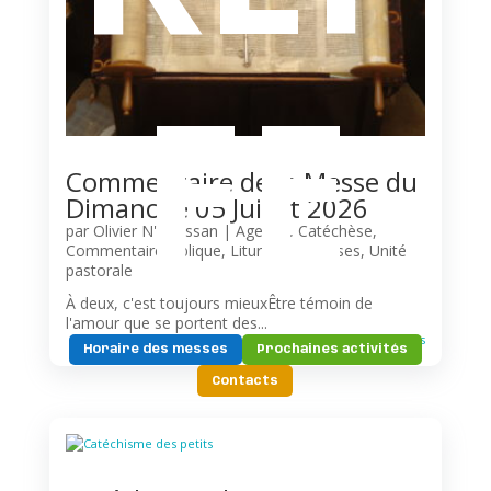
FE
Commentaire de la Messe du
Dimanche 05 Juillet 2026
par
Olivier N'Guessan
|
Agenda
,
Catéchèse
,
Commentaire biblique
,
Liturgie
,
Paroisses
,
Unité
pastorale
À deux, c'est toujours mieuxÊtre témoin de
l'amour que se portent des...
lire plus
Horaire des messes
Prochaines activités
Contacts