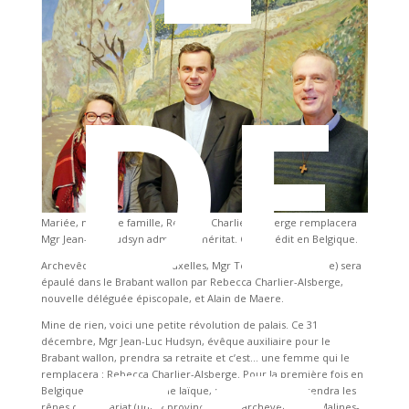
DE
Mariée, mère de famille, Rebecca Charlier-Alsberge remplacera
Mgr Jean-Luc Hudsyn admis à lʼéméritat. Cʼest inédit en Belgique.
Archevêque de Malines-Bruxelles, Mgr Terlinden (au centre) sera
épaulé dans le Brabant wallon par Rebecca Charlier-Alsberge,
nouvelle déléguée épiscopale, et Alain de Maere.
Mine de rien, voici une petite révolution de palais. Ce 31
décembre, Mgr Jean-Luc Hudsyn, évêque auxiliaire pour le
Brabant wallon, prendra sa retraite et cʼest… une femme qui le
remplacera : Rebecca Charlier-Alsberge. Pour la première fois en
Belgique, voici donc quʼune laïque, mère de famille, prendra les
rênes dʼun vicariat (une « province » de lʼarchevêché de Malines-