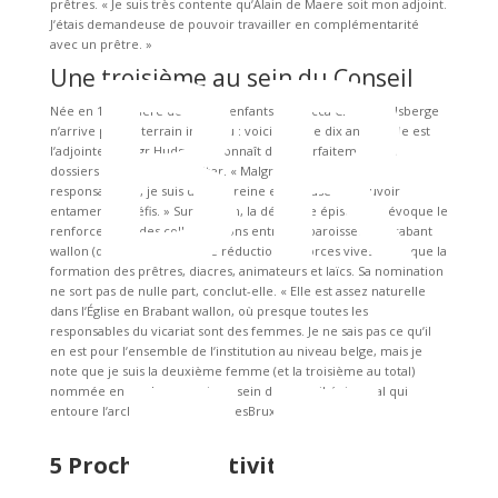
BR
prêtres. « Je suis très contente quʼAlain de Maere soit mon adjoint.
Jʼétais demandeuse de pouvoir travailler en complémentarité
avec un prêtre. »
Une troisième au sein du Conseil
Née en 1982, mère de quatre enfants, Rebecca Charlier-Alsberge
nʼarrive pas en terrain inconnu : voici près de dix ans quʼelle est
lʼadjointe de Mgr Hudsyn et connaît donc parfaitement les
dossiers quʼelle aura à traiter. « Malgré lʼampleur des
responsabilités, je suis donc sereine et joyeuse de pouvoir
entamer ces défis. » Sur ce plan, la déléguée épiscopale évoque le
renforcement des collaborations entre les paroisses du Brabant
wallon (dans un contexte de réduction de forces vives) ainsi que la
formation des prêtres, diacres, animateurs et laïcs. Sa nomination
ne sort pas de nulle part, conclut-elle. « Elle est assez naturelle
EF
dans lʼÉglise en Brabant wallon, où presque toutes les
responsables du vicariat sont des femmes. Je ne sais pas ce quʼil
en est pour lʼensemble de lʼinstitution au niveau belge, mais je
note que je suis la deuxième femme (et la troisième au total)
nommée en quelques mois au sein du conseil épiscopal qui
entoure lʼarchevêque de MalinesBruxelles. »
5 Prochaines activités