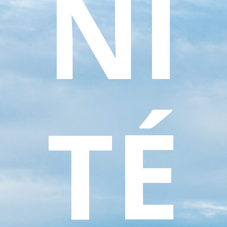
NI
TÉ