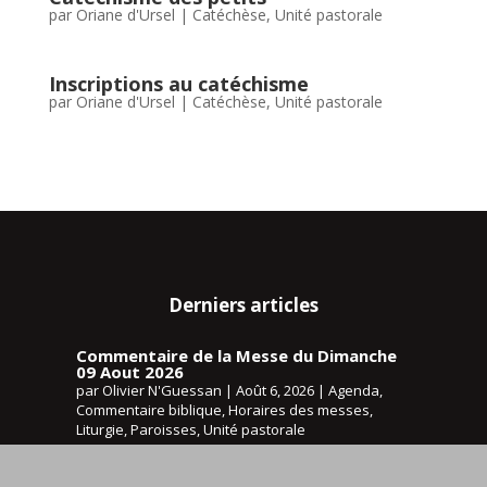
par
Oriane d'Ursel
|
Catéchèse
,
Unité pastorale
Inscriptions au catéchisme
par
Oriane d'Ursel
|
Catéchèse
,
Unité pastorale
Derniers articles
Commentaire de la Messe du Dimanche
09 Aout 2026
par
Olivier N'Guessan
|
Août 6, 2026
|
Agenda
,
Commentaire biblique
,
Horaires des messes
,
Liturgie
,
Paroisses
,
Unité pastorale