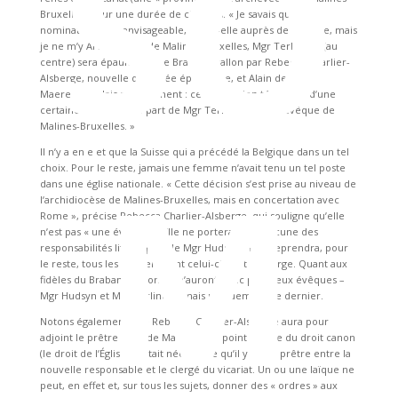
SO
Bruxelles) pour une durée de cinq ans. « Je savais que ma
nomination était envisageable, réagit-elle auprès de La Libre, mais
je ne mʼy Archevêque de Malines-Bruxelles, Mgr Terlinden (au
centre) sera épaulé dans le Brabant wallon par Rebecca Charlier-
Alsberge, nouvelle déléguée épiscopale, et Alain de
Maere.attendais pas vraiment : cette décision témoigne dʼune
certaine audace de la part de Mgr Terlinden, lʼArchevêque de
Malines-Bruxelles. »
M
Il nʼy a en e et que la Suisse qui a précédé la Belgique dans un tel
choix. Pour le reste, jamais une femme nʼavait tenu un tel poste
dans une église nationale. « Cette décision sʼest prise au niveau de
lʼarchidiocèse de Malines-Bruxelles, mais en concertation avec
Rome », précise Rebecca Charlier-Alsberge, qui souligne quʼelle
nʼest pas « une évêque ». Elle ne portera donc aucune des
responsabilités liturgiques de Mgr Hudsyn, mais reprendra, pour
le reste, tous les dossiers dont celui-ci avait la charge. Quant aux
fidèles du Brabant wallon, ils nʼauront donc plus deux évêques –
Mgr Hudsyn et Mgr Terlinden mais uniquement ce dernier.
Notons également que Rebecca Charlier-Alsberge aura pour
adjoint le prêtre Alain de Maere. Dʼun point de vue du droit canon
(le droit de lʼÉglise), il était nécessaire quʼil y ait un prêtre entre la
nouvelle responsable et le clergé du vicariat. Un ou une laïque ne
peut, en effet et, sur tous les sujets, donner des « ordres » aux