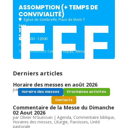
ASSOMPTION (+ TEMPS DE
FFE
CONVIVIALITÉ)
Eglise de Sombreffe
, Place de Mont 7
SAM
15
AOÛT
10h00 - 12h00
Paroisse
UP
Type d'évènement
Concert / Repas,
Messe
Derniers articles
Horaire des messes en août 2026
par
Oriane d'Ursel
|
Agenda
,
Unité pastorale
Horaire des messes
Prochaines activités
Contacts
Commentaire de la Messe du Dimanche
02 Aout 2026
par
Olivier N'Guessan
|
Agenda
,
Commentaire biblique
,
Horaires des messes
,
Liturgie
,
Paroisses
,
Unité
pastorale