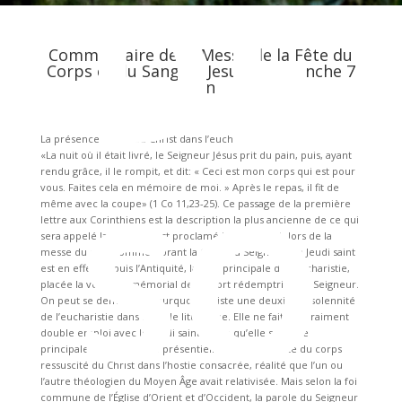
DE
Commentaire de la Messe de la Fête du
Corps et du Sang de Jesus – Dimanche 7
Juin
La présence réelle du Christ dans l’eucharistie
«La nuit où il était livré, le Seigneur Jésus prit du pain, puis, ayant
rendu grâce, il le rompit, et dit: « Ceci est mon corps qui est pour
SO
vous. Faites cela en mémoire de moi. » Après le repas, il fit de
même avec la coupe» (1 Co 11,23-25). Ce passage de la première
lettre aux Corinthiens est la description la plus ancienne de ce qui
sera appelé la messe. Il est proclamé le Jeudi saint, lors de la
messe du soir, commémorant la Cène du Seigneur. Le Jeudi saint
est en effet, depuis l’Antiquité, la fête principale de l’eucharistie,
placée la veille du mémorial de la mort rédemptrice du Seigneur.
On peut se demander pourquoi il existe une deuxième solennité
de l’eucharistie dans le cycle liturgique. Elle ne fait pas vraiment
double emploi avec le Jeudi saint parce qu’elle souligne
principalement la réalité présentielle et permanente du corps
ressuscité du Christ dans l’hostie consacrée, réalité que l’un ou
l’autre théologien du Moyen Âge avait relativisée. Mais selon la foi
commune de l’Église d’Orient et d’Occident, la parole du Seigneur