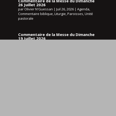
Commentaire de la Messe du Dimanche
26 Juillet 2026
par
Olivier N'Guessan
|
Juil 26, 2026
|
Agenda
,
Commentaire biblique
,
Liturgie
,
Paroisses
,
Unité
pastorale
Commentaire de la Messe du Dimanche
19 Juillet 2026
par
Olivier N'Guessan
|
Juil 19, 2026
|
Agenda
,
Commentaire biblique
,
Liturgie
,
Paroisses
,
Unité
pastorale
Commentaire de la Messe du Dimanche
12 Juillet 2026
par
Olivier N'Guessan
|
Juil 12, 2026
|
Agenda
,
Commentaire biblique
,
Horaires des messes
,
Liturgie
,
Paroisses
,
Unité pastorale
Paroisses