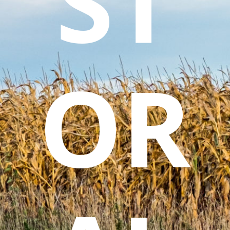
ST
OR