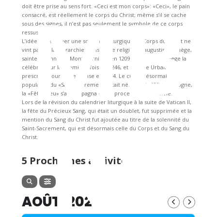
MB
doit être prise au sens fort. «Ceci est mon corps»: «Ceci», le pain
consacré, est réellement le corps du Christ; même s’il se cache
sous des signes, il n’est pas seulement le symbole de ce corps
ressuscité.
L’idée de réserver une solennité liturgique au Corps du Christ ne
vint pas de la hiérarchie, mais d’une religieuse augustine, à Liège,
sainte Julienne du Mont-Cornillon en 1209. L’évêque de Liège la
célébra pour la première fois en 1246, et le pape Urbain IV la
prescrivit pour toute l’Église en 1264. Le culte, désormais
populaire, du «Saint-Sacrement» était né. Depuis 1274, à Cologne,
la «Fête-Dieu» s’accompagna d’une procession très suivie.
Lors de la révision du calendrier liturgique à la suite de Vatican Il,
la fête du Précieux Sang, qui était un doublet, fut supprimée et la
RE
mention du Sang du Christ fut ajoutée au titre de la solennité du
Saint-Sacrement, qui est désormais celle du Corps et du Sang du
Christ.
5 Prochaines activités
AOÛT, 2026