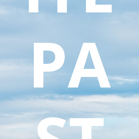
PA
ST