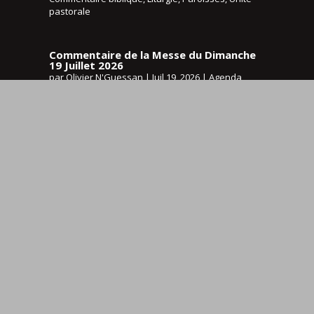
pastorale
Commentaire de la Messe du Dimanche
19 Juillet 2026
par
Olivier N'Guessan
|
Juil 19, 2026
|
Agenda
,
Commentaire biblique
,
Liturgie
,
Paroisses
,
Unité
pastorale
Commentaire de la Messe du Dimanche
12 Juillet 2026
par
Olivier N'Guessan
|
Juil 12, 2026
|
Agenda
,
Commentaire biblique
,
Horaires des messes
,
Liturgie
,
Paroisses
,
Unité pastorale
Paroisses
Boignée
Bothey