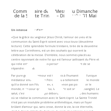
DE
Commentaire de la Messe du Dimanche
de la Sainte Trinité – Dimanche 31 Mai
Un intense foyer d’amour
«Que la grâce du Seigneur Jésus Christ, l’amour de Dieu et la
communion du Saint-Esprit soient avec vous tous» (deuxième
SO
lecture). Cette splendide formule trinitaire, tirée de la deuxième
lettre aux Corinthiens, est un des souhaits qui ouvrent la
célébration de la messe. D’emblée, nous sommes placés au
centre rayonnant de notre foi qui est l’amour jaillissant du Père et
qui relie entre elles les trois personnes divines, avant de se
répandre au-delà.
Par pure grâce, cet amour est transmis à l’humanité par l’unique
médiateur entre elle et le Père: «Dieu a tellement aimé le monde
qu’il a donné son Fils unique», et cela «non pas pour juger le
monde, mais pour que, par lui, le monde soit sauvé» (évangile). Le
salut, c’est l’amour divin qui déborde dans les cœurs des humains
où se réalise la communion avec le Saint-Esprit. La Sainte Trinité
n’est pas un insoluble problème arithmétique, mais un foyer
brûlant d’amour qui, sans cesse, donne la vie, la vie éternelle,