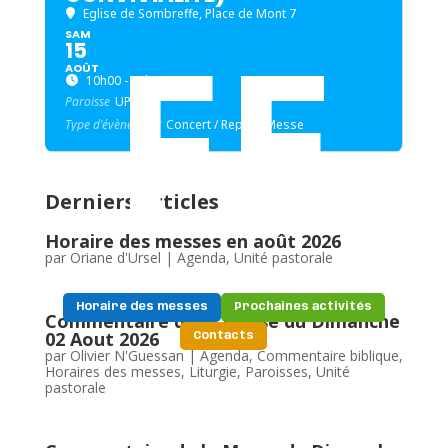
FE
Eglise de Sombreffe
, Place de Mont 7
SAM
15
AOÛT
10h00 - 12h00
Paroisse
UP
Type d'évènement
Concert / Repas,
Messe
Derniers articles
Horaire des messes en août 2026
par
Oriane d'Ursel
|
Agenda
,
Unité pastorale
Horaire des messes
Prochaines activités
Commentaire de la Messe du Dimanche
02 Aout 2026
Contacts
par
Olivier N'Guessan
|
Agenda
,
Commentaire biblique
,
Horaires des messes
,
Liturgie
,
Paroisses
,
Unité
pastorale