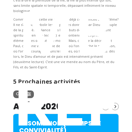
MB
c’est-à-dire la plénitude de la vie, la vie la plus intense qui soit,
sans limite spatiale ni temporelle, dépassant infiniment le niveau
biologique.
Comment vivre cette vie nouvelle, déjà commencée au baptême?
Il ne s’agit pas d’abolir les dix paroles données par Dieu au peuple
de la première Alliance dans les débuts de son cheminement
spirituel (première lecture): elles contiennent les principes
élémentaires de toute vie morale. Mais, comme la décrit saint
Paul, c’est une vie remplie de joie, où l’on cherche la perfection,
où l’on s’encourage les uns les autres, où l’on vit en paix, où. dès
lors, le Dieu d’amour et de paix est intensément présent
(deuxième lecture). C’est une vie menée au nom du Père, et du
REF
Fils, et du Saint-Esprit.
5 Prochaines activités
AOÛT, 2026
ASSOMPTION (+ TEMPS DE
CONVIVIALITÉ)